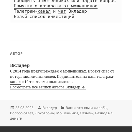
Сообщить о мошенниках или задать вопрос
Памятка о возврате от мошенников
Телеграм-
канал
 и 
чат
Белый список инвестиций
АВТОР
Вкладер
С 2014 года предупреждаем о мошенниках. Проект спас от
потерь миллионы людей. Подпишитесь на наш
телеграм-
канал
с 19 тысячами подписчиков.
Посмотреть все записи автора Вкладер
Опубликовано
Автор
Рубрики
23.08.2025
Вкладер
Ваши отзывы и жалобы
,
Вопрос-ответ
,
Лохотроны
,
Мошенники
,
Отзывы
,
Развод на
деньги