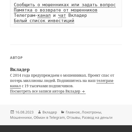
Сообщить о мошенниках или задать вопрос
Памятка о возврате от мошенников
Телеграм-
канал
 и 
чат
Белый список инвестиций
АВТОР
Вкладер
С 2014 года предупреждаем о мошенниках. Проект спас от
потерь миллионы людей. Подпишитесь на наш
телеграм-
канал
с 19 тысячами подписчиков.
Посмотреть все записи автора Вкладер
Опубликовано
Автор
Рубрики
16.08.2023
Вкладер
Главное
,
Лохотроны
,
Мошенники
,
Обман в Telegram
,
Отзывы
,
Развод на деньги