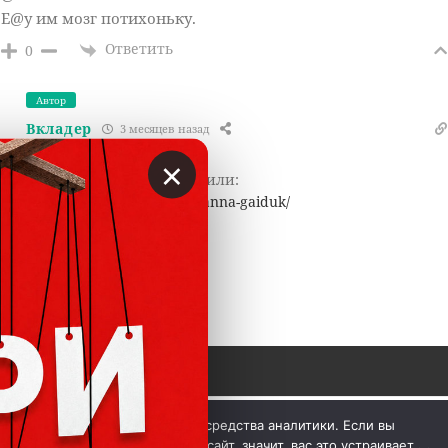
Е@у им мозг потихоньку.
Ответить
0
Автор
Вкладер
3 месяцев назад
Reply to
Евгений
×
Спасибо за сигнал, добавили:
https://vklader.ru/trading/anna-gaiduk/
Ответить
0
 © Вкладер 2014-2026. Цитирование разрешается с 
Мы используем куки и средства аналитики. Если вы
гиперссылкой на сайт vklader.com или 
телеграм-канал 
продолжите использовать сайт, значит, вас это устраивает.