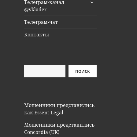
раскрыть
Телеграм-канал
дочернее
@vklader
меню
Телеграм-чат
Контакты
Поиск
ПОИСК
Мошенники представились
как Essent Legal
Мошенники представились
Concordia (UK)