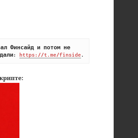
ал Финсайд и потом не 
дали: 
https://t.me/finside
.
крипте: