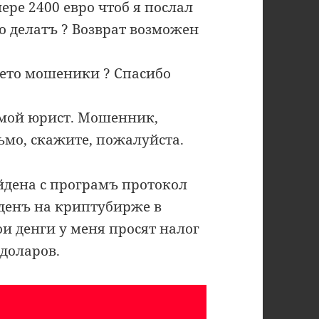
ере 2400 евро чтоб я послал
о делатъ ? Возврат возможен
m ето мошеники ? Спасибо
 мой юрист. Мошенник,
сьмо, скажите, пожалуйста.
дена с програмъ протокол
йденъ на криптубирже в
ои денги у меня просят налог
 доларов.