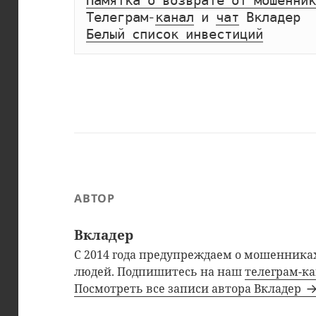
Памятка о возврате от мошенник
Телеграм-
канал
 и 
чат
Белый список инвестиций
АВТОР
Вкладер
С 2014 года предупреждаем о мошенниках
людей. Подпишитесь на наш
телеграм-к
Посмотреть все записи автора Вкладер