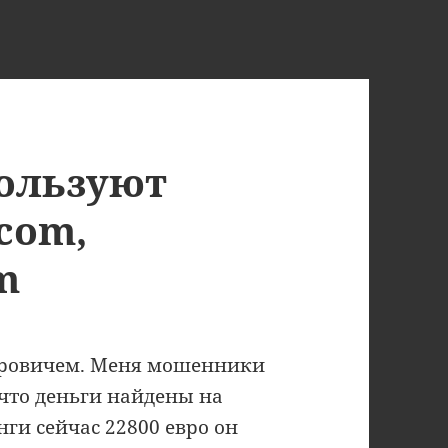
ользуют
com,
m
дровичем. Меня мошенники
 что деньги найдены на
ги сейчас 22800 евро он