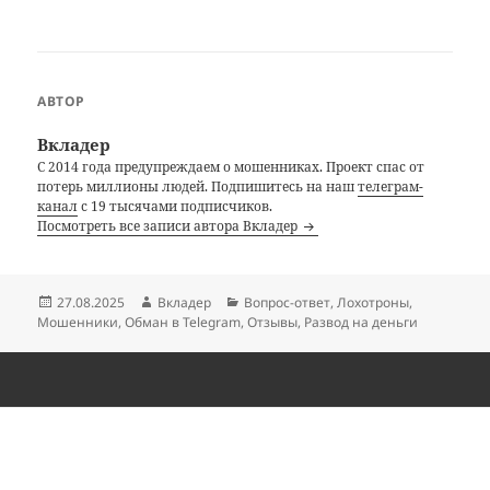
АВТОР
Вкладер
С 2014 года предупреждаем о мошенниках. Проект спас от
потерь миллионы людей. Подпишитесь на наш
телеграм-
канал
с 19 тысячами подписчиков.
Посмотреть все записи автора Вкладер
Опубликовано
Автор
Рубрики
27.08.2025
Вкладер
Вопрос-ответ
,
Лохотроны
,
Мошенники
,
Обман в Telegram
,
Отзывы
,
Развод на деньги