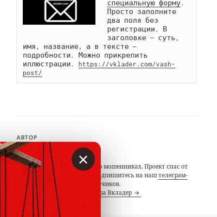
специальную форму
. 
Просто заполните 
два поля без 
регистрации. В 
заголовке — суть, 
имя, название, а в тексте — 
подробности. Можно прикрепить 
иллюстрации. 
https://vklader.com/vash-
post/
АВТОР
×
Вкладер
С 2014 года предупреждаем о мошенниках. Проект спас от
потерь миллионы людей. Подпишитесь на наш
телеграм-
канал
с 19 тысячами подписчиков.
Посмотреть все записи автора Вкладер