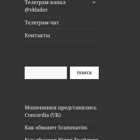
раскрыть
Телеграм-канал
дочернее
@vklader
меню
Телеграм-чат
Контакты
Поиск
ПОИСК
Мошенники представились
Concordia (UK)
Как обманет Scammaviss