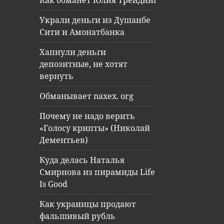
Как обманет Юлия Трейдинг
Украли деньги из Душанбе
Сити и Амонатбанка
Хапнули деньги
депозитные, не хотят
вернуть
Обманывает naxex. org
Почему не надо верить
«Голосу крипты» (Николай
Дементьев)
Куда делась Наталья
Смирнова из пирамиды Life
Is Good
Как украинцы продают
фальшивый рубль