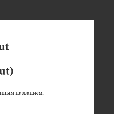
ut
ut)
анным названием.