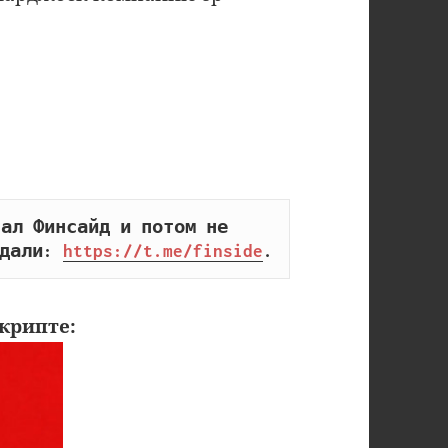
ал Финсайд и потом не 
дали: 
https://t.me/finside
.
крипте: