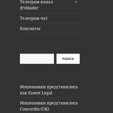
раскрыть
Телеграм-канал
дочернее
@vklader
меню
Телеграм-чат
Контакты
Поиск
ПОИСК
Мошенники представились
как Essent Legal
Мошенники представились
Concordia (UK)