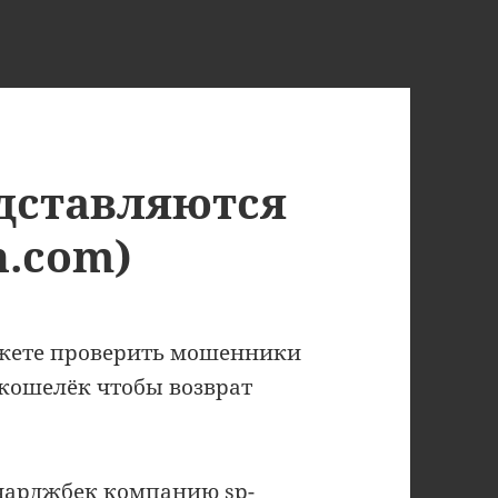
дставляются
n.com)
можете проверить мошенники
 кошелёк чтобы возврат
чарджбек компанию sp-