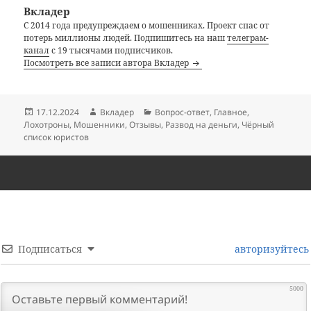
Вкладер
С 2014 года предупреждаем о мошенниках. Проект спас от
потерь миллионы людей. Подпишитесь на наш
телеграм-
канал
с 19 тысячами подписчиков.
Посмотреть все записи автора Вкладер
Опубликовано
Автор
Рубрики
17.12.2024
Вкладер
Вопрос-ответ
,
Главное
,
Лохотроны
,
Мошенники
,
Отзывы
,
Развод на деньги
,
Чёрный
список юристов
Подписаться
авторизуйтесь
5000