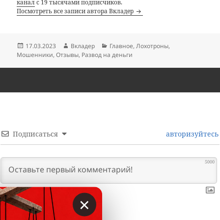
канал
с 19 тысячами подписчиков.
Посмотреть все записи автора Вкладер
Опубликовано
Автор
Рубрики
17.03.2023
Вкладер
Главное
,
Лохотроны
,
Мошенники
,
Отзывы
,
Развод на деньги
Подписаться
авторизуйтесь
5000
×