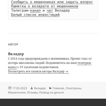
Сообщить о мошенниках или задать вопрос
Памятка о возврате от мошенников
Телеграм-
канал
 и 
чат
Белый список инвестиций
АВТОР
Вкладер
С 2014 года предупреждаем о мошенниках. Проект спас от
потерь миллионы людей. Подпишитесь на наш
телеграм-
канал
с 19 тысячами подписчиков.
Посмотреть все записи автора Вкладер
Опубликовано
Автор
Рубрики
17.03.2023
Вкладер
Главное
,
Лохотроны
,
Мошенники
,
Отзывы
,
Развод на деньги