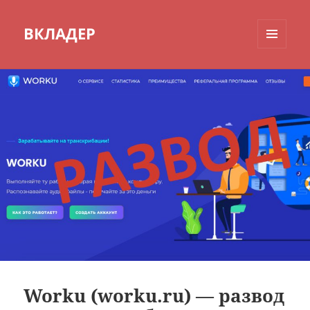
ВКЛАДЕР
МЕНЮ
И
ВИДЖЕТЫ
Worku (worku.ru) — развод