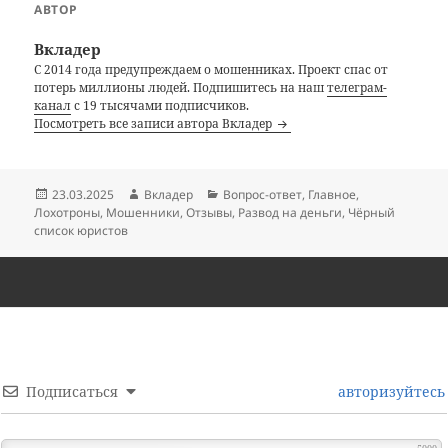
АВТОР
Вкладер
С 2014 года предупреждаем о мошенниках. Проект спас от
потерь миллионы людей. Подпишитесь на наш
телеграм-
канал
с 19 тысячами подписчиков.
Посмотреть все записи автора Вкладер
Опубликовано
Автор
Рубрики
23.03.2025
Вкладер
Вопрос-ответ
,
Главное
,
Лохотроны
,
Мошенники
,
Отзывы
,
Развод на деньги
,
Чёрный
список юристов
Подписаться
авторизуйтесь