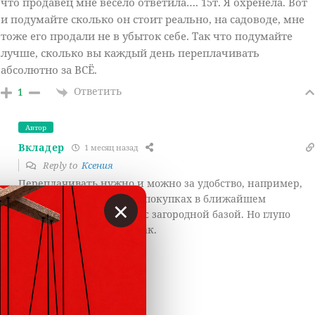
что продавец мне весело ответила…. 15т. Я охренела. Вот
и подумайте сколько он стоит реально, на садоводе, мне
тоже его продали не в убыток себе. Так что подумайте
лучше, сколько вы каждый день переплачивать
абсолютно за ВСЁ.
Ответить
1
Автор
Вкладер
1 месяц назад
Reply to
Ксения
Переплачивать нужно и можно за удобство, например,
экономию времени при покупках в ближайшем
×
магазине по сравнению с загородной базой. Но глупо
переплачивать просто так.
Ответить
-1