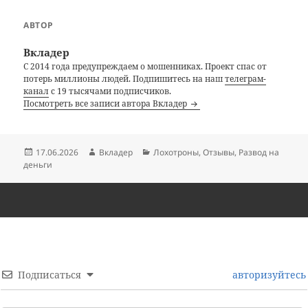
АВТОР
Вкладер
С 2014 года предупреждаем о мошенниках. Проект спас от
потерь миллионы людей. Подпишитесь на наш
телеграм-
канал
с 19 тысячами подписчиков.
Посмотреть все записи автора Вкладер
Опубликовано
Автор
Рубрики
17.06.2026
Вкладер
Лохотроны
,
Отзывы
,
Развод на
деньги
Подписаться
авторизуйтесь