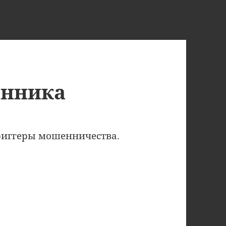
енника
триггеры мошенничества.