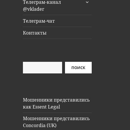
раскрыть
Телеграм-канал
дочернее
@vklader
меню
Телеграм-чат
Контакты
Поиск
ПОИСК
Мошенники представились
как Essent Legal
Мошенники представились
Concordia (UK)