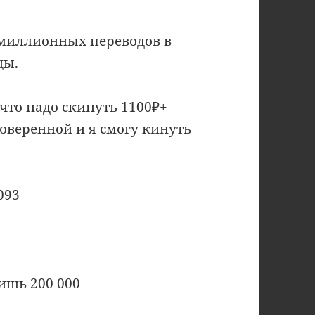
а миллионных переводов в
ды.
что надо скинуть 1100₽+
доверенной и я смогу кинуть
093
тишь 200 000