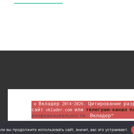
 © Вкладер 2014-2026. Цитирование разрешается с гиперссылкой на 
сайт vklader.com или 
телеграм-канал @v
конфиденциальности.
 Вкладер™
и вы продолжите использовать сайт, значит, вас это устраивает.