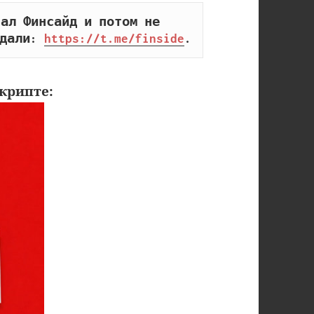
ал Финсайд и потом не 
дали: 
https://t.me/finside
.
крипте: