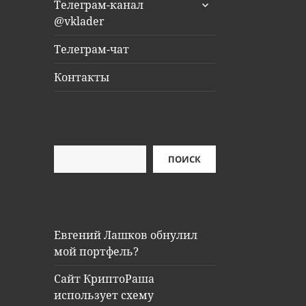
раскрыть
Телеграм-канал
дочернее
@vklader
меню
Телеграм-чат
Контакты
Поиск
ПОИСК
Евгений Лашков обнулил
мой портфель?
Сайт КриптоРаша
использует схему