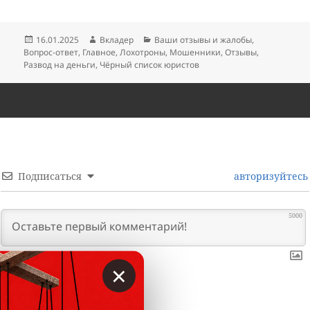
Опубликовано
Автор
Рубрики
16.01.2025
Вкладер
Ваши отзывы и жалобы
,
Вопрос-ответ
,
Главное
,
Лохотроны
,
Мошенники
,
Отзывы
,
Развод на деньги
,
Чёрный список юристов
Подписаться
авторизуйтесь
5000
×
0
КОММЕНТАРИИ