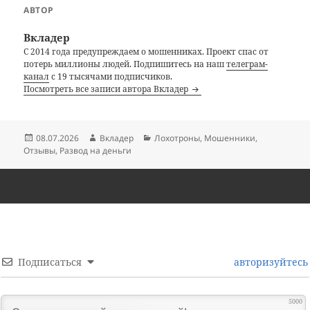
АВТОР
Вкладер
С 2014 года предупреждаем о мошенниках. Проект спас от
потерь миллионы людей. Подпишитесь на наш
телеграм-
канал
с 19 тысячами подписчиков.
Посмотреть все записи автора Вкладер
Опубликовано
Автор
Рубрики
08.07.2026
Вкладер
Лохотроны
,
Мошенники
,
Отзывы
,
Развод на деньги
Подписаться
авторизуйтесь
5000