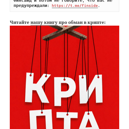
Финсайд и потом не говорите, что вас не 
предупреждали: 
https://t.me/finside
.
Читайте
нашу книгу
про обман в крипте: