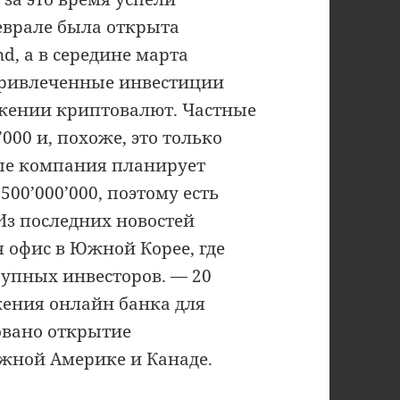
еврале была открыта
, а в середине марта
привлеченные инвестиции
жении криптовалют. Частные
000 и, похоже, это только
ые компания планирует
500’000’000, поэтому есть
 Из последних новостей
 офис в Южной Корее, где
рупных инвесторов. — 20
ения онлайн банка для
овано открытие
жной Америке и Канаде.