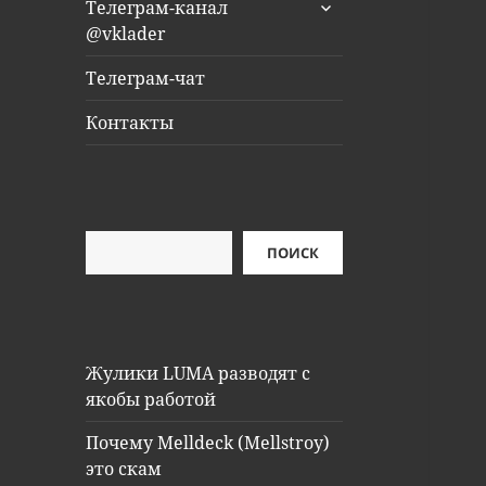
раскрыть
Телеграм-канал
дочернее
@vklader
меню
Телеграм-чат
Контакты
Поиск
ПОИСК
Жулики LUMA разводят с
якобы работой
Почему Melldeck (Mellstroy)
это скам