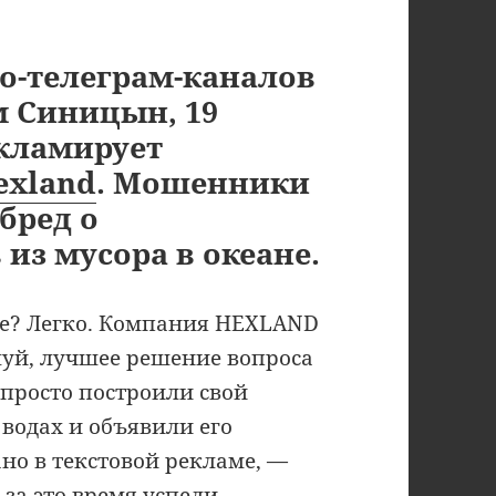
о-телеграм-каналов
м Синицын, 19
екламирует
exland
. Мошенники
бред о
 из мусора в океане.
ве? Легко. Компания HEXLAND
уй, лучшее решение вопроса
просто построили свой
 водах и объявили его
но в текстовой рекламе, —
 за это время успели