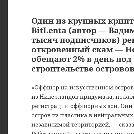
Один из крупных крипт
BitLenta (автор — Вади
тысяч подписчиков) р
откровенный скам —
H
обещают 2% в день под 
строительстве островов
«Оффшор на искусственном остро
из Нидерландов придумала, пожал
регистрации оффшорных зон. Они 
остров из пластика в нейтральных
независимой территорией, — сказа
Ребята онлайн всего два месяца, но