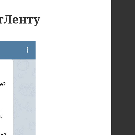
тЛенту