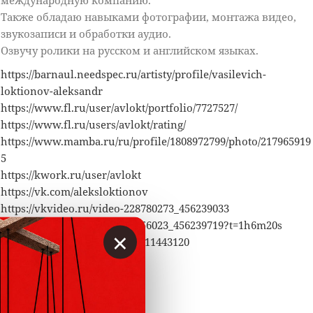
международную компанию.
Также обладаю навыками фотографии, монтажа видео,
звукозаписи и обработки аудио.
Озвучу ролики на русском и английском языках.
https://barnaul.needspec.ru/artisty/profile/vasilevich-
loktionov-aleksandr
https://www.fl.ru/user/avlokt/portfolio/7727527/
https://www.fl.ru/users/avlokt/rating/
https://www.mamba.ru/ru/profile/1808972799/photo/217965919
5
https://kwork.ru/user/avlokt
https://vk.com/aleksloktionov
https://vkvideo.ru/video-228780273_456239033
https://vkvideo.ru/video-15756023_456239719?t=1h6m20s
×
https://barnaul.youdo.com/m11443120
https://t.me/spicyeng
Ответить
0