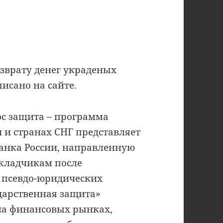
зврату денег украденых
сано на сайте.
Гос защита – программа
и и странах СНГ представляет
анка России, направленную
кладчикам после
 псевдо-юридических
дарственная защита»
 на финансовых рынках,