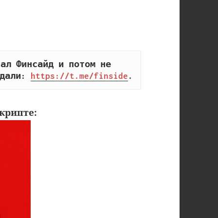
ал Финсайд и потом не 
дали: 
https://t.me/finside
.
крипте: