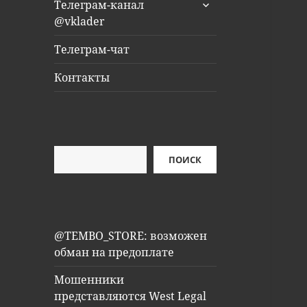
раскрыть
Телеграм-канал
дочернее
@vklader
меню
Телеграм-чат
Контакты
Поиск
ПОИСК
@TEMBO_STORE: возможен
обман на предоплате
Мошенники
представляются West Legal