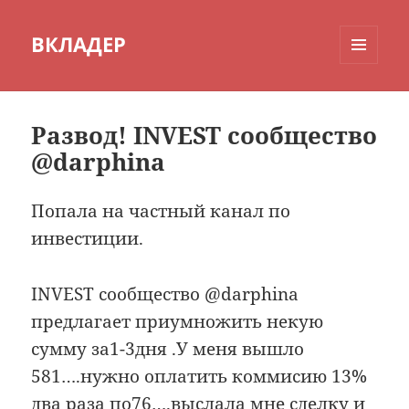
ВКЛАДЕР
МЕНЮ
И
ВИДЖЕТЫ
Развод! INVEST сообщество
@darphina
Попала на частный канал по
инвестиции.
INVEST сообщество @darphina
предлагает приумножить некую
сумму за1-3дня .У меня вышло
581….нужно оплатить коммисию 13%
два раза по76….выслала мне сделку и