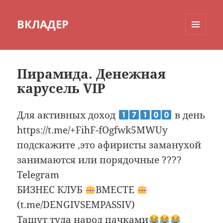
ВКЛАДЕР
МЕНЮ
И
ВИДЖЕТЫ
Пирамида. Денежная
карусель VIP
Для активных доход
в день
https://t.me/+FihF-fOgfwk5MWUy
подскажите ,это афиристы заманухой
занимаются или порядочные ????
Telegram
БИЗНЕС КЛУБ
ВМЕСТЕ
(t.me/DENGIVSEMPASSIV)
Тащут туда народ пачками