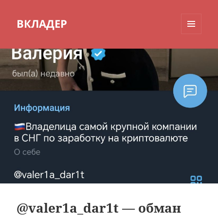
ВКЛАДЕР
МЕНЮ
И
ВИДЖЕТЫ
@valer1a_dar1t — обман