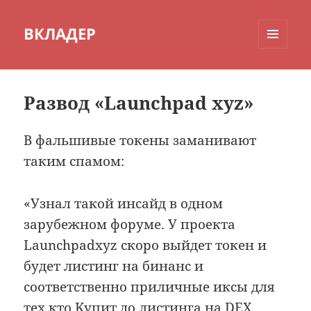
ВКЛАДЕР
МЕНЮ
И
ВИДЖЕТЫ
Развод «Launchpad xyz»
В фальшивые токены заманивают
таким спамом:
«Узнал такой инсайд в одном
зарубежном форуме. У проекта
Launchpadxyz скoро выйдет токен и
будет листинг на бинанс и
соответственно приличные иксы для
тех кто Kупит до листинга нa DEX