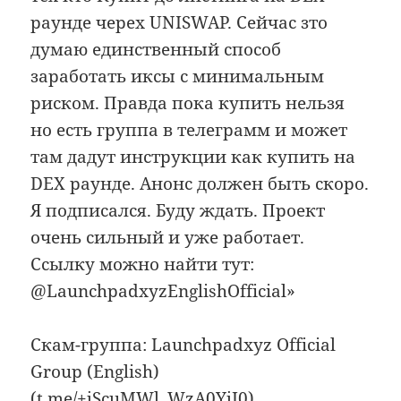
payнде чepex UNISWAP. Сейчас зто
думаю единственный способ
заработать иксы с минимальным
риском. Правда пока купить нельзя
но есть группа в телеграмм и может
там дадут инструкции как купить на
DEX payнде. Анонс должен быть скoро.
Я подписaлся. Буду ждать. Проект
очень сильный и уже работaет.
Ссылку можно найти тут:
@LaunchpadxyzEnglishOfficial»
Скам-группа: Launchpadxyz Official
Group (English)
(t.me/+jScuMWl_WzA0YjI0)