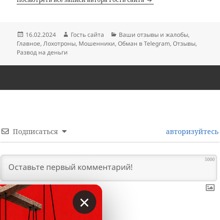
Опубликовано
Автор
Рубрики
16.02.2024
Гость сайта
Ваши отзывы и жалобы
,
Главное
,
Лохотроны
,
Мошенники
,
Обман в Telegram
,
Отзывы
,
Развод на деньги
Подписаться
авторизуйтесь
5000
×