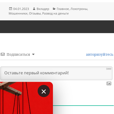
Опубликовано
Автор
Рубрики
04.01.2023
Вкладер
Главное
,
Лохотроны
,
Мошенники
,
Отзывы
,
Развод на деньги
Подписаться
авторизуйтесь
5000
×
0
КОММЕНТАРИИ