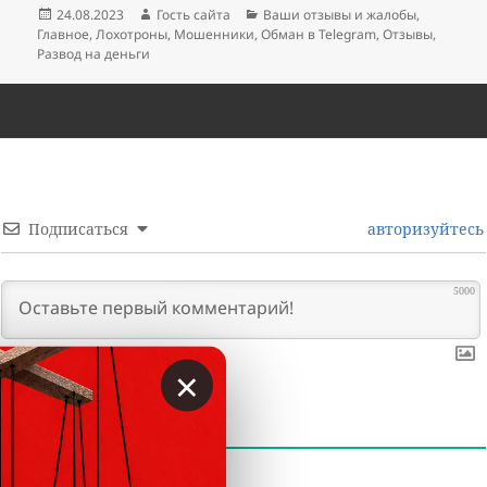
Опубликовано
Автор
Рубрики
24.08.2023
Гость сайта
Ваши отзывы и жалобы
,
Главное
,
Лохотроны
,
Мошенники
,
Обман в Telegram
,
Отзывы
,
Развод на деньги
Подписаться
авторизуйтесь
5000
×
0
КОММЕНТАРИИ