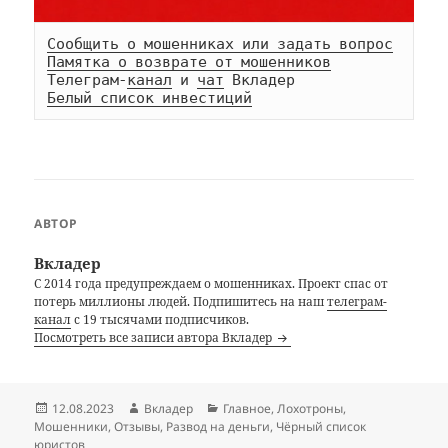
Сообщить о мошенниках или задать вопрос
Памятка о возврате от мошенников
Телеграм-
канал
 и 
чат
Белый список инвестиций
АВТОР
Вкладер
С 2014 года предупреждаем о мошенниках. Проект спас от
потерь миллионы людей. Подпишитесь на наш
телеграм-
канал
с 19 тысячами подписчиков.
Посмотреть все записи автора Вкладер
Опубликовано
Автор
Рубрики
12.08.2023
Вкладер
Главное
,
Лохотроны
,
Мошенники
,
Отзывы
,
Развод на деньги
,
Чёрный список
юристов