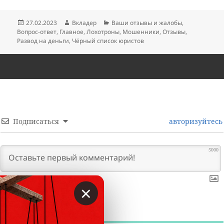
Опубликовано
Автор
Рубрики
27.02.2023
Вкладер
Ваши отзывы и жалобы
,
Вопрос-ответ
,
Главное
,
Лохотроны
,
Мошенники
,
Отзывы
,
Развод на деньги
,
Чёрный список юристов
Подписаться
авторизуйтесь
5000
×
0
КОММЕНТАРИИ