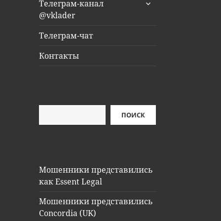
раскрыть
Телеграм-канал
дочернее
@vklader
меню
Телеграм-чат
Контакты
Поиск
ПОИСК
Мошенники представились
как Essent Legal
Мошенники представились
Concordia (UK)