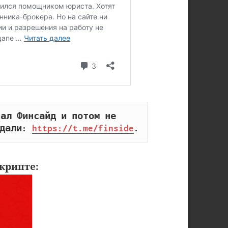
ал Финсайд и потом не 
дали: 
https://t.me/finside
.
крипте: