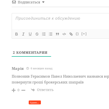
Подписаться
{}
[+]
2
КОММЕНТАРИИ
Марія
6 месяцев назад
Позвонив Герасимов Павел Николаевич назвався ю
повернути гроші брокерських шахраїв
Ответить
0
Администратор