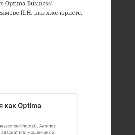
s Optima Business!
имове П.Н. как лже-юристе.