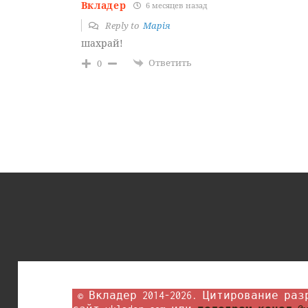
Вкладер
6 месяцев назад
Reply to
Марія
шахрай!
Ответить
0
 © Вкладер 2014-2026. Цитирование разрешается с гиперссылкой на 