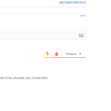
авторизуйтесь
5000
Новые
ристом,сказав,що поможе