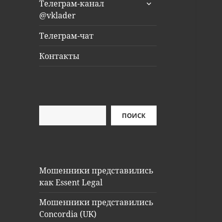
раскрыть
Телеграм-канал
дочернее
@vklader
меню
Телеграм-чат
Контакты
Поиск
ПОИСК
Мошенники представились
как Essent Legal
Мошенники представились
Concordia (UK)