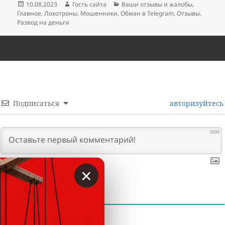
Опубликовано
Автор
Рубрики
10.08.2023
Гость сайта
Ваши отзывы и жалобы
,
Главное
,
Лохотроны
,
Мошенники
,
Обман в Telegram
,
Отзывы
,
Развод на деньги
Подписаться
авторизуйтесь
5000
×
0
КОММЕНТАРИИ