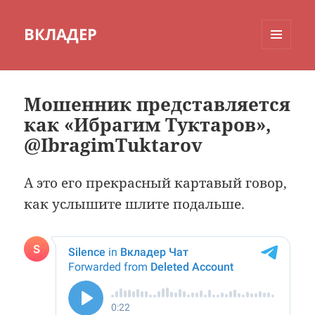
ВКЛАДЕР
МЕНЮ
И
ВИДЖЕТЫ
Мошенник представляется
как «Ибрагим Туктаров»,
@IbragimTuktarov
А это его прекрасный картавый говор,
как услышите шлите подальше.