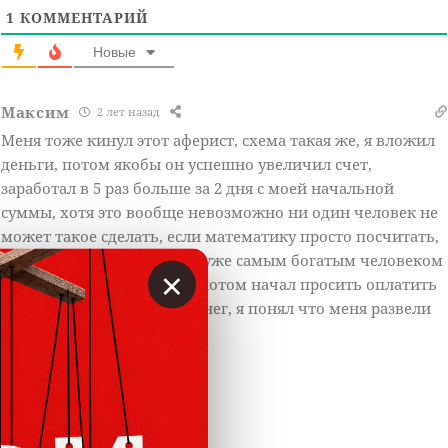
1
КОММЕНТАРИЙ
Новые
Максим
2 лет назад
Меня тоже кинул этот аферист, схема такая же, я вложил
деньги, потом якобы он успешно увеличил счет,
заработал в 5 раз больше за 2 дня с моей начальной
суммы, хотя это вообще невозможно ни один человек не
может такое сделать, если математику просто посчитать,
он бы через месяц был бы уже самым богатым человеком
×
на земле, абсурд просто и потом начал просить оплатить
проценты за получение денег, я понял что меня развели
Ответить
0