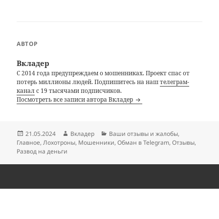
АВТОР
Вкладер
С 2014 года предупреждаем о мошенниках. Проект спас от
потерь миллионы людей. Подпишитесь на наш
телеграм-
канал
с 19 тысячами подписчиков.
Посмотреть все записи автора Вкладер
Опубликовано
Автор
Рубрики
21.05.2024
Вкладер
Ваши отзывы и жалобы
,
Главное
,
Лохотроны
,
Мошенники
,
Обман в Telegram
,
Отзывы
,
Развод на деньги