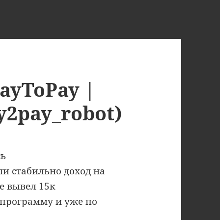
PayToPay |
y2pay_robot)
сь
и стабильно доход на
е вывел 15к
 программу и уже по