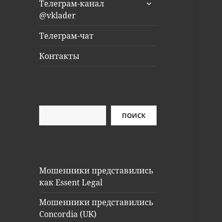
раскрыть
Телеграм-канал
дочернее
@vklader
меню
Телеграм-чат
Контакты
Поиск
ПОИСК
Мошенники представились
как Essent Legal
Мошенники представились
Concordia (UK)