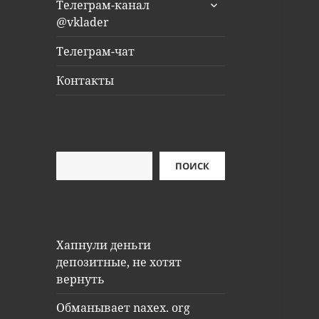
раскрыть
Телеграм-канал
дочернее
@vklader
меню
Телеграм-чат
Контакты
Поиск
ПОИСК
Хапнули деньги
депозитные, не хотят
вернуть
Обманывает naxex. org