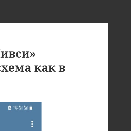
Ливси»
схема как в