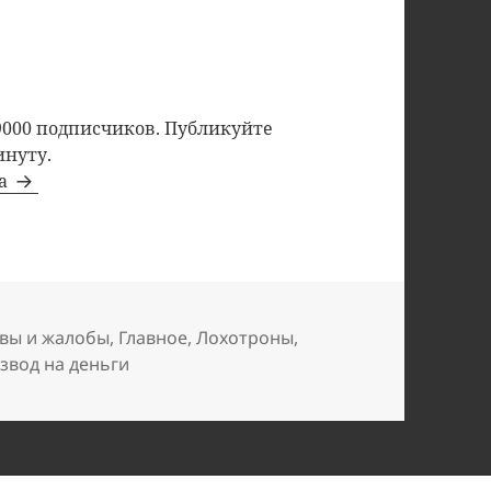
9000 подписчиков. Публикуйте
инуту.
та
вы и жалобы
,
Главное
,
Лохотроны
,
звод на деньги