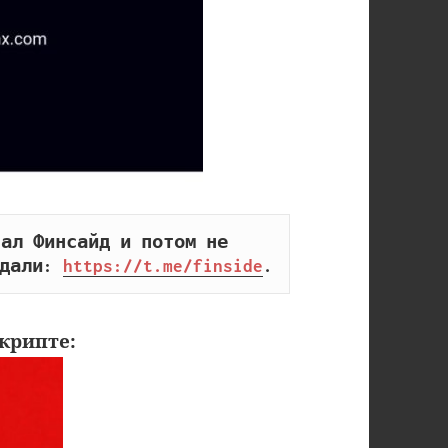
ал Финсайд и потом не 
дали: 
https://t.me/finside
.
крипте: