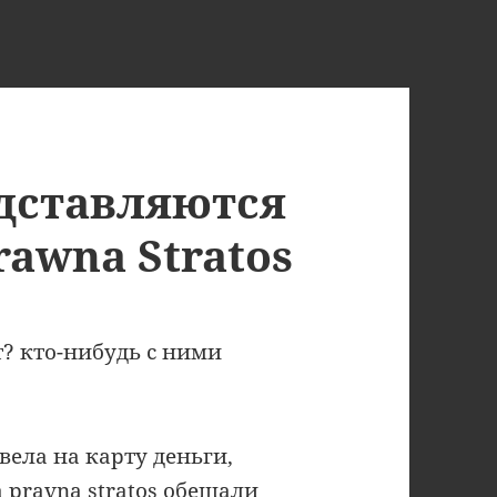
дставляются
rawna Stratos
йт? кто-нибудь с ними
вела на карту деньги,
 pravna stratos обещали