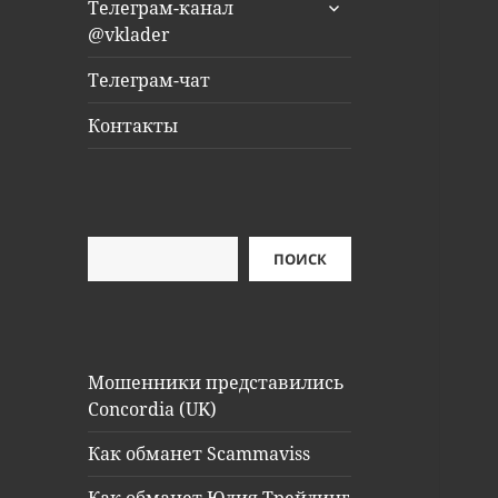
раскрыть
Телеграм-канал
дочернее
@vklader
меню
Телеграм-чат
Контакты
Поиск
ПОИСК
Мошенники представились
Concordia (UK)
Как обманет Scammaviss