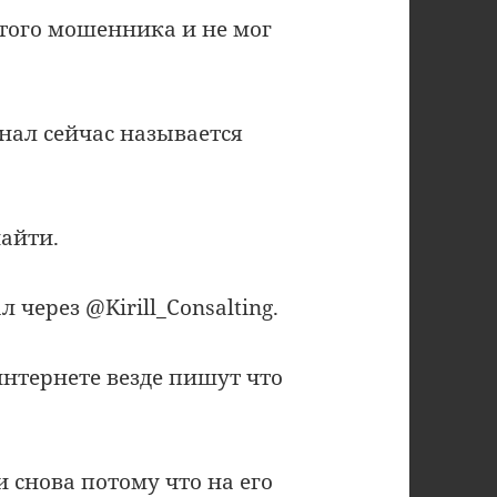
этого мошенника и не мог
нал сейчас называется
найти.
л через @Kirill_Consalting.
интернете везде пишут что
и снова потому что на его