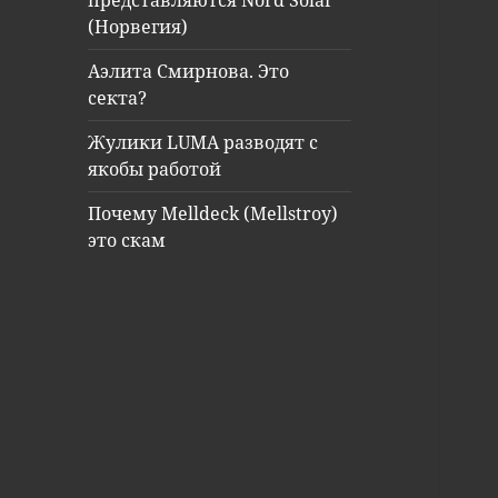
представляются Nord Solar
(Норвегия)
Аэлита Смирнова. Это
секта?
Жулики LUMA разводят с
якобы работой
Почему Melldeck (Mellstroy)
это скам