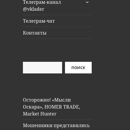
раскрыть
Телеграм-канал
дочернее
@vklader
меню
Телеграм-чат
Контакты
Поиск
ПОИСК
Осторожно! «Мысли
Оскара», HOMER TRADE,
Market Hunter
Мошенники представились