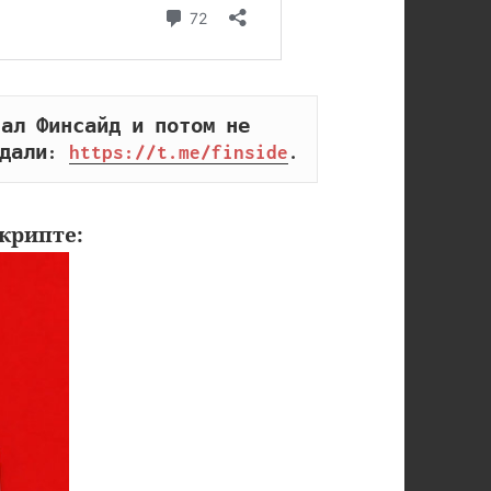
ал Финсайд и потом не 
дали: 
https://t.me/finside
.
крипте: