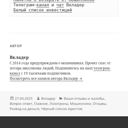
Телеграм-
канал
 и 
чат
Белый список инвестиций
АВТОР
Вкладер
С 2014 года предупреждаем о мошенниках. Проект спас от
потерь миллионы людей. Подпишитесь на наш
телеграм-
канал
с 19 тысячами подписчиков.
Посмотреть все записи автора Вкладер
Опубликовано
Автор
Рубрики
27.04.2025
Вкладер
Ваши отзывы и жалобы
,
Вопрос-ответ
,
Главное
,
Лохотроны
,
Мошенники
,
Отзывы
,
Развод на деньги
,
Чёрный список юристов