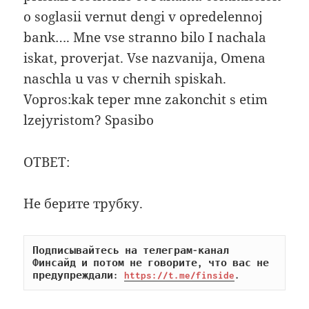
o soglasii vernut dengi v opredelennoj
bank…. Mne vse stranno bilo I nachala
iskat, proverjat. Vse nazvanija, Omena
naschla u vas v chernih spiskah.
Vopros:kak teper mne zakonchit s etim
lzejyristom? Spasibo
ОТВЕТ:
Не берите трубку.
Подписывайтесь на телеграм-канал 
Финсайд и потом не говорите, что вас не 
предупреждали: 
https://t.me/finside
.