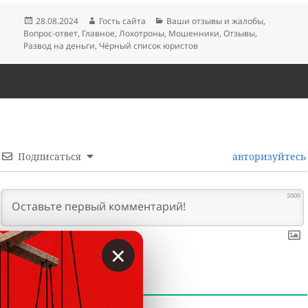
Опубликовано
Автор
Рубрики
28.08.2024
Гость сайта
Ваши отзывы и жалобы
,
Вопрос-ответ
,
Главное
,
Лохотроны
,
Мошенники
,
Отзывы
,
Развод на деньги
,
Чёрный список юристов
Подписаться
авторизуйтесь
5000
×
0
КОММЕНТАРИИ