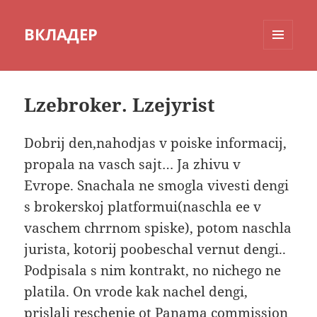
ВКЛАДЕР
МЕНЮ
И
ВИДЖЕТЫ
Lzebroker. Lzejyrist
Dobrij den,nahodjas v poiske informacij,
propala na vasch sajt… Ja zhivu v
Evrope. Snachala ne smogla vivesti dengi
s brokerskoj platformui(naschla ee v
vaschem chrrnom spiske), potom naschla
jurista, kotorij poobeschal vernut dengi..
Podpisala s nim kontrakt, no nichego ne
platila. On vrode kak nachel dengi,
prislali reschenie ot Panama commission