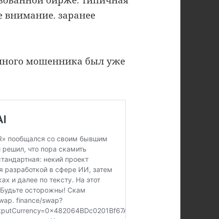
изованной бирже. типичная
те внимание. заранее
анного мошенника был уже