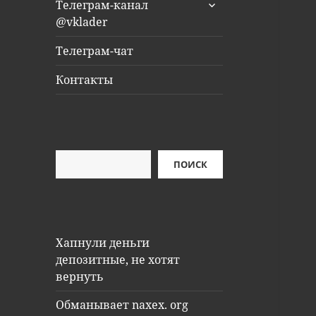
раскрыть
Телеграм-канал
дочернее
@vklader
меню
Телеграм-чат
Контакты
Поиск
ПОИСК
Хапнули деньги
депозитные, не хотят
вернуть
Обманывает naxex. org