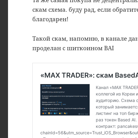
Та же самая покупа не децентрал
скам схема. буду рад, если обрати
благодарен!
Такой скам, напомню, в канале д
проделан с шиткоином BAI