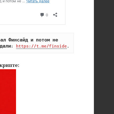
ал Финсайд и потом не 
дали: 
https://t.me/finside
.
крипте: