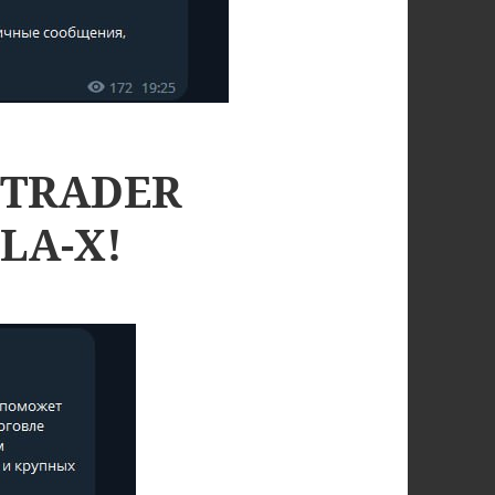
 TRADER
LA-X!