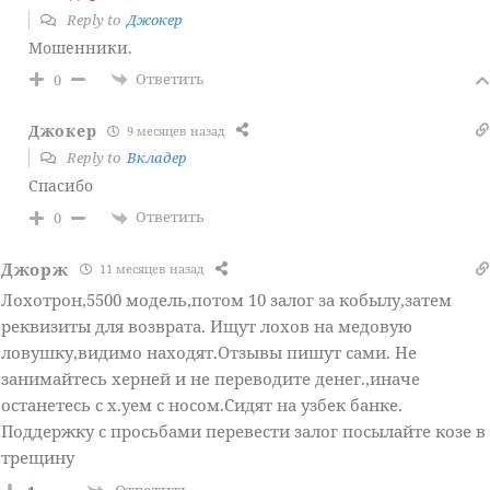
Reply to
Джокер
Мошенники.
Ответить
0
Джокер
9 месяцев назад
Reply to
Вкладер
Спасибо
Ответить
0
Джорж
11 месяцев назад
Лохотрон,5500 модель,потом 10 залог за кобылу,затем
реквизиты для возврата. Ищут лохов на медовую
ловушку,видимо находят.Отзывы пишут сами. Не
занимайтесь херней и не переводите денег.,иначе
останетесь с х.уем с носом.Сидят на узбек банке.
Поддержку с просьбами перевести залог посылайте козе в
трещину