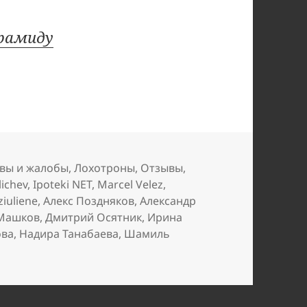
ирамиду
вы и жалобы
,
Лохотроны
,
Отзывы
,
lichev
,
Ipoteki NET
,
Marcel Velez
,
ziuliene
,
Алекс Поздняков
,
Александр
Машков
,
Дмитрий Осятник
,
Ирина
ова
,
Надира Танабаева
,
Шамиль
к записи Пирамида ISPAY лопнула