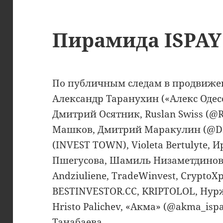
Пирамида ISPAY
По публичным следам в продвижен
Александр Таранухин («Алекс Одесса
Дмитрий Осятник, Ruslan Swiss (@
Машков, Дмитрий Маракулин (@DM
(INVEST TOWN), Violeta Bertulyte,
Пшегусова, Шамиль Низаметдинов, 
Andziuliene, TradeWinvest, CryptoXpe
BESTINVESTOR.CC, KRIPTOLOL, Нурж
Hristo Palichev, «Акма» (@akma_isp
Танабаева.