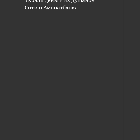
Украли деньги из Душанбе
Сити и Амонатбанка