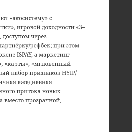
ют «экосистему» с
тки», игровой доходности «3–
, доступом через
партнёрку/рефбек; при этом
окене ISPAY, а маркетинг
C», «карты», «мгновенный
ный набор признаков HYIP/
ичная ежедневная
янного притока новых
а вместо прозрачной,