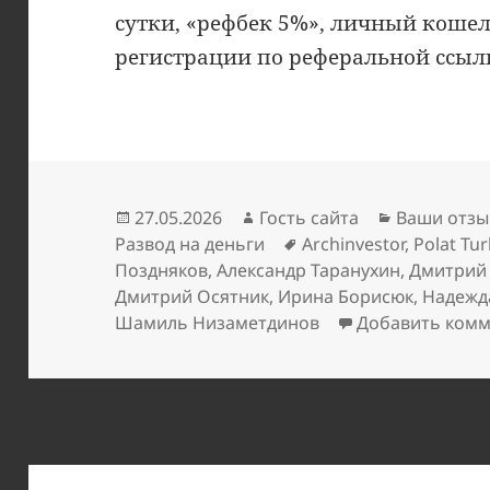
сутки, «рефбек 5%», личный коше
регистрации по реферальной ссыл
Опубликовано
Автор
Рубрики
27.05.2026
Гость сайта
Ваши отзы
Метки
Развод на деньги
Archinvestor
,
Polat Tu
Поздняков
,
Александр Таранухин
,
Дмитрий
Дмитрий Осятник
,
Ирина Борисюк
,
Надежд
Шамиль Низаметдинов
Добавить ком