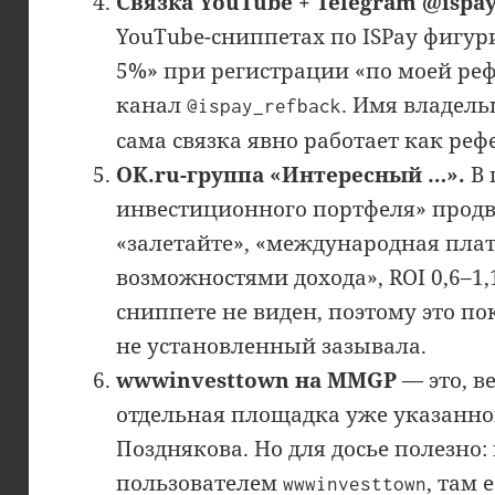
Связка YouTube + Telegram @ispay
YouTube-сниппетах по ISPay фигу
5%» при регистрации «по моей реф
канал
. Имя владель
@ispay_refback
сама связка явно работает как реф
OK.ru-группа «Интересный …».
В 
инвестиционного портфеля» продви
«залетайте», «международная плат
возможностями дохода», ROI 0,6–1,
сниппете не виден, поэтому это по
не установленный зазывала.
wwwinvesttown на MMGP
— это, в
отдельная площадка уже указанно
Позднякова. Но для досье полезно
пользователем
, там 
wwwinvesttown