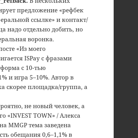
_refback.
В нескольких
рирует предложение «рефбек
еральной ссылке» и контакт/
ца надо отдельно добить, но
еральная воронка.
посте «Из моего
гается ISPay с фразами
форма с 10-тью
1% и игра 5–10%. Автор в
ка скорее площадка/группа, а
ероятно, не новый человек, а
го «INVEST TOWN» / Алекса
: на MMGP тема заведена
есть обещания 0,6–1,1% в