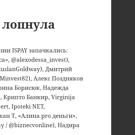
 лопнула
ии ISPAY запачкались:
», @alexodessa_invest),
RuslanGoldway), Дмитрий
invest82), Алекс Поздняков
 Ирина Борисюк, Надежда
Крипто Банкир, Virginija
rt, Ipoteki NET,
ан Т, «Алина pro деньги»,
ay / @biznecvonline), Надира