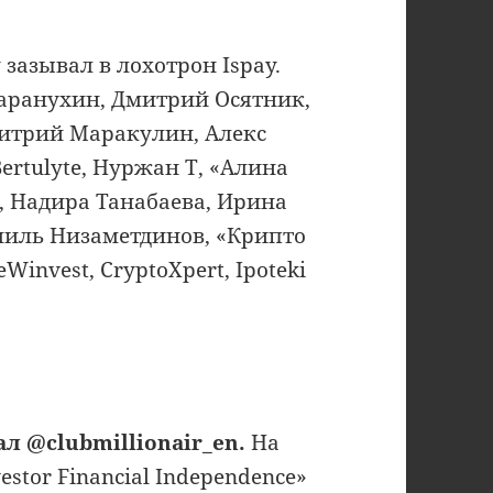
зазывал в лохотрон Ispay.
аранухин, Дмитрий Осятник,
митрий Маракулин, Алекс
Bertulyte, Нуржан Т, «Алина
а», Надира Танабаева, Ирина
миль Низаметдинов, «Крипто
eWinvest, CryptoXpert, Ipoteki
ал @clubmillionair_en.
На
stor Financial Independence»