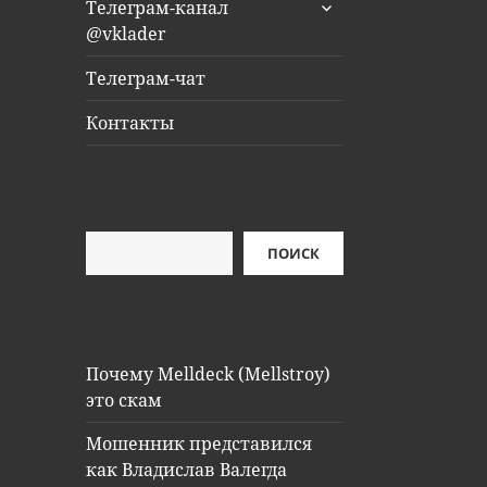
раскрыть
Телеграм-канал
дочернее
@vklader
меню
Телеграм-чат
Контакты
Поиск
ПОИСК
Почему Melldeck (Mellstroy)
это скам
Мошенник представился
как Владислав Валегда