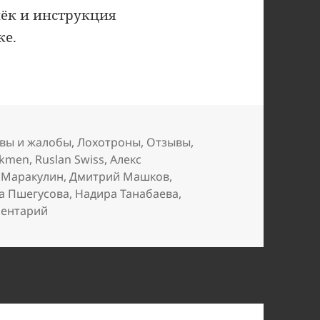
лёк и инструкция
ке.
вы и жалобы
,
Лохотроны
,
Отзывы
,
rkmen
,
Ruslan Swiss
,
Алекс
 Маракулин
,
Дмитрий Машков
,
а Пшегусова
,
Надира Танабаева
,
к записи Они зазывают в лохотрон Ispay
ментарий