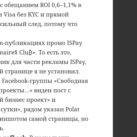
с обещанием ROI 0,6–1,1% в
и Visa без KYC и прямой
 сильный след, потому что
am-публикациях промо ISPay
aire$ Clu₿». То есть это,
ик для части рекламы ISPay,
й странице я не установил.
 Facebook-группы «Свободная
 проекты…» виден пост с
 бизнес проект» и
сутки», рядом указан Polat
риншотом самой страницы, но
ь.