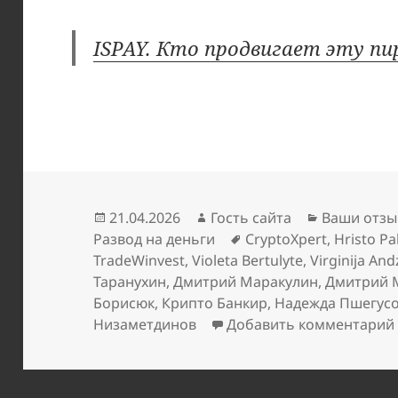
ISPAY. Кто продвигает эту п
Опубликовано
Автор
Рубрики
21.04.2026
Гость сайта
Ваши отзы
Метки
Развод на деньги
CryptoXpert
,
Hristo Pa
TradeWinvest
,
Violeta Bertulyte
,
Virginija And
Таранухин
,
Дмитрий Маракулин
,
Дмитрий 
Борисюк
,
Крипто Банкир
,
Надежда Пшегус
Низаметдинов
Добавить комментарий