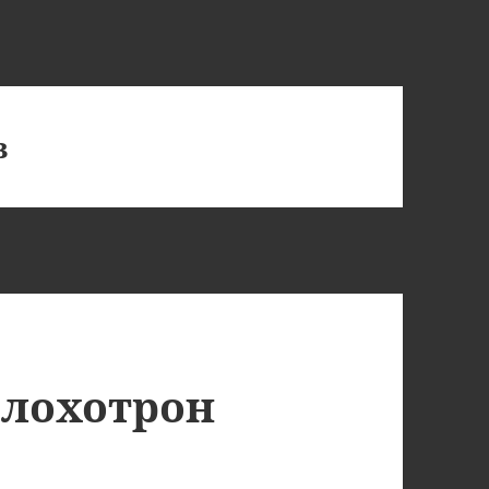
в
 лохотрон