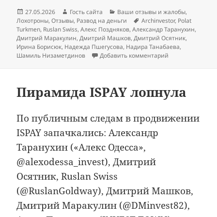
Опубликовано
Автор
Рубрики
27.05.2026
Гость сайта
Ваши отзывы и жалобы
,
Метки
Лохотроны
,
Отзывы
,
Развод на деньги
Archinvestor
,
Polat
Turkmen
,
Ruslan Swiss
,
Алекс Поздняков
,
Александр Таранухин
,
Дмитрий Маракулин
,
Дмитрий Машков
,
Дмитрий Осятник
,
Ирина Борисюк
,
Надежда Пшегусова
,
Надира Танабаева
,
к записи Они за
Шамиль Низаметдинов
Добавить комментарий
Пирамида ISPAY лопнула
По публичным следам в продвижении
ISPAY запачкались: Александр
Таранухин («Алекс Одесса»,
@alexodessa_invest), Дмитрий
Осятник, Ruslan Swiss
(@RuslanGoldway), Дмитрий Машков,
Дмитрий Маракулин (@DMinvest82),