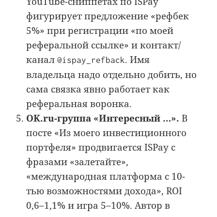
YouTube-сниппетах по ISPay
фигурирует предложение «рефбек
5%» при регистрации «по моей
реферальной ссылке» и контакт/
канал
. Имя
@ispay_refback
владельца надо отдельно добить, но
сама связка явно работает как
реферальная воронка.
OK.ru-группа «Интересный …».
В
посте «Из моего инвестиционного
портфеля» продвигается ISPay с
фразами «залетайте»,
«международная платформа с 10-
тью возможностями дохода», ROI
0,6–1,1% и игра 5–10%. Автор в