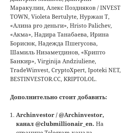
Маракулин, Алекс Поздняков / INVEST
TOWN, Violeta Bertulyte, Нуржан Т,
«Алина pro деньги», Hristo Palichev,
«Акма», Надира Танабаева, Ирина
Борисюк, Надежда Пшегусова,
Шамиль Низаметдинов, «Крипто
Банкир», Virginija Andziuliene,
TradeWinvest, CryptoXpert, Ipoteki NET,
BESTINVESTOR.CC, KRIPTOLOL.
Дополнительно стоит добавить:
Archinvestor / @Archinvestor,
канал @clubmillionair_en.
На
странице Telegram-канала