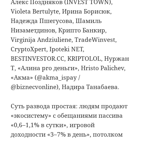
Алекс Поздняков (INVEST TOWN),
Violeta Bertulyte, Ирина Борисюк,
Надежда Пшегусова, Шамиль
Низаметдинов, Крипто Банкир,
Virginija Andziuliene, TradeWinvest,
CryptoXpert, Ipoteki NET,
BESTINVESTOR.CC, KRIPTOLOL, Нуржан
Т, «Алина pro деньги», Hristo Palichev,
«Акма» (@akma_ispay /
@biznecvonline), Надира Танабаева.
Суть развода простая: людям продают
«экосистему» с обещаниями пассива
«0,6–1,1% в сутки», игровой
доходности «3–7% в день», потолком