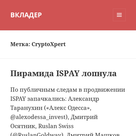
ВКЛАДЕР
МЕНЮ
И
ВИДЖЕТЫ
Метка:
CryptoXpert
Пирамида ISPAY лопнула
По публичным следам в продвижении
ISPAY запачкались: Александр
Таранухин («Алекс Одесса»,
@alexodessa_invest), Дмитрий
Осятник, Ruslan Swiss
(@RuslanGoldway), Дмитрий Машков,