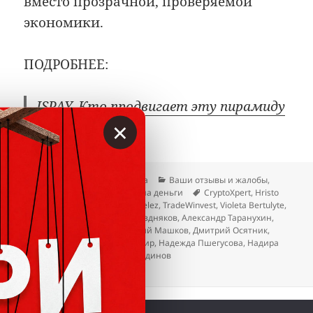
вместо прозрачной, проверяемой
экономики.
ПОДРОБНЕЕ:
ISPAY. Кто продвигает эту пирамиду
×
Опубликовано
Автор
Рубрики
21.04.2026
Гость сайта
Ваши отзывы и жалобы
,
Метки
Лохотроны
,
Отзывы
,
Развод на деньги
CryptoXpert
,
Hristo
Palichev
,
Ipoteki NET
,
Marcel Velez
,
TradeWinvest
,
Violeta Bertulyte
,
Virginija Andziuliene
,
Алекс Поздняков
,
Александр Таранухин
,
Дмитрий Маракулин
,
Дмитрий Машков
,
Дмитрий Осятник
,
Ирина Борисюк
,
Крипто Банкир
,
Надежда Пшегусова
,
Надира
Танабаева
,
Шамиль Низаметдинов
к записи Пирамида ISPAY лопнула
Добавить комментарий
 © Вкладер 2014-2026. Цитирование разрешается с 