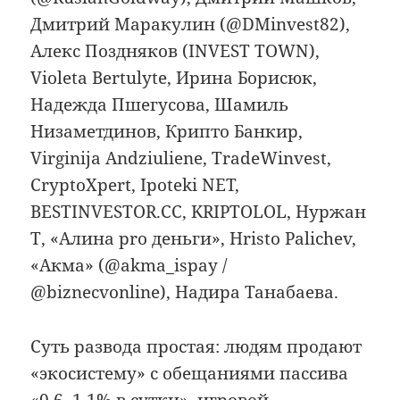
Дмитрий Маракулин (@DMinvest82),
Алекс Поздняков (INVEST TOWN),
Violeta Bertulyte, Ирина Борисюк,
Надежда Пшегусова, Шамиль
Низаметдинов, Крипто Банкир,
Virginija Andziuliene, TradeWinvest,
CryptoXpert, Ipoteki NET,
BESTINVESTOR.CC, KRIPTOLOL, Нуржан
Т, «Алина pro деньги», Hristo Palichev,
«Акма» (@akma_ispay /
@biznecvonline), Надира Танабаева.
Суть развода простая: людям продают
«экосистему» с обещаниями пассива
«0,6–1,1% в сутки», игровой