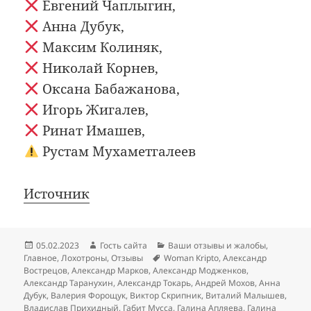
Евгений Чаплыгин,
Анна Дубук,
Максим Колиняк,
Николай Корнев,
Оксана Бабажанова,
Игорь Жигалев,
Ринат Имашев,
Рустам Мухаметгалеев
Источник
Опубликовано
Автор
Рубрики
05.02.2023
Гость сайта
Ваши отзывы и жалобы
,
Метки
Главное
,
Лохотроны
,
Отзывы
Woman Кripto
,
Александр
Вострецов
,
Александр Марков
,
Александр Модженков
,
Александр Таранухин
,
Александр Токарь
,
Андрей Мохов
,
Анна
Дубук
,
Валерия Форощук
,
Виктор Скрипник
,
Виталий Малышев
,
Владислав Прихидный
,
Габит Мусса
,
Галина Апляева
,
Галина