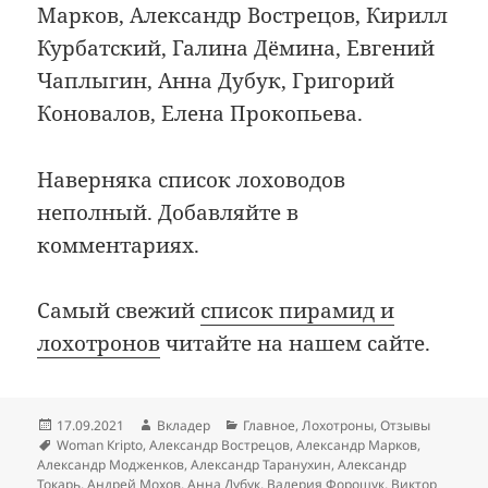
Марков, Александр Вострецов, Кирилл
Курбатский, Галина Дёмина, Евгений
Чаплыгин, Анна Дубук, Григорий
Коновалов, Елена Прокопьева.
Наверняка список лоховодов
неполный. Добавляйте в
комментариях.
Самый свежий
список пирамид и
лохотронов
читайте на нашем сайте.
Опубликовано
Автор
Рубрики
17.09.2021
Вкладер
Главное
,
Лохотроны
,
Отзывы
Метки
Woman Кripto
,
Александр Вострецов
,
Александр Марков
,
Александр Модженков
,
Александр Таранухин
,
Александр
Токарь
,
Андрей Мохов
,
Анна Дубук
,
Валерия Форощук
,
Виктор