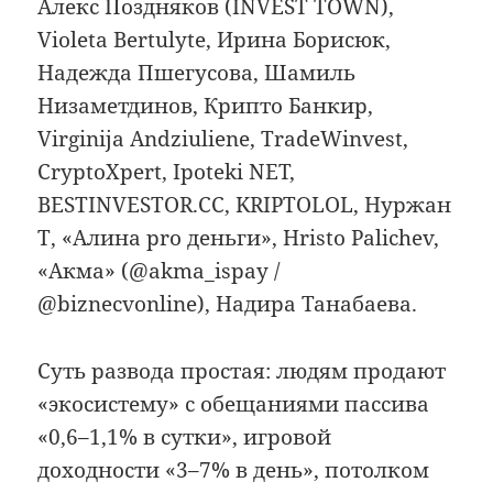
Алекс Поздняков (INVEST TOWN),
Violeta Bertulyte, Ирина Борисюк,
Надежда Пшегусова, Шамиль
Низаметдинов, Крипто Банкир,
Virginija Andziuliene, TradeWinvest,
CryptoXpert, Ipoteki NET,
BESTINVESTOR.CC, KRIPTOLOL, Нуржан
Т, «Алина pro деньги», Hristo Palichev,
«Акма» (@akma_ispay /
@biznecvonline), Надира Танабаева.
Суть развода простая: людям продают
«экосистему» с обещаниями пассива
«0,6–1,1% в сутки», игровой
доходности «3–7% в день», потолком