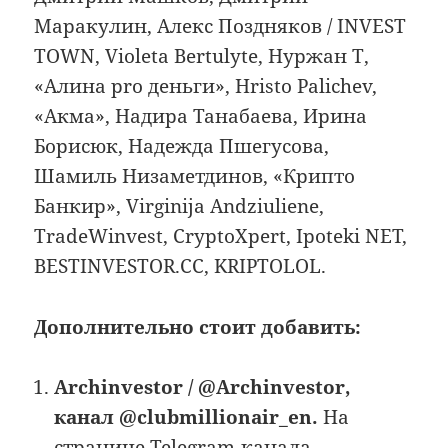
Маракулин, Алекс Поздняков / INVEST
TOWN, Violeta Bertulyte, Нуржан Т,
«Алина pro деньги», Hristo Palichev,
«Акма», Надира Танабаева, Ирина
Борисюк, Надежда Пшегусова,
Шамиль Низаметдинов, «Крипто
Банкир», Virginija Andziuliene,
TradeWinvest, CryptoXpert, Ipoteki NET,
BESTINVESTOR.CC, KRIPTOLOL.
Дополнительно стоит добавить:
Archinvestor / @Archinvestor,
канал @clubmillionair_en.
На
странице Telegram-канала