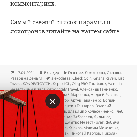
комментариях.
Самый свежий
список пирамид и
лохотронов
читайте на нашем сайте.
Опубликовано
Автор
Рубрики
17.09.2021
Вкладер
Главное
,
Лохотроны
,
Отзывы
,
Метки
Развод на деньги
alexodessa
,
Check Coin
,
Grisha Raven
,
Just
Invest
,
KONDRATOVICH
,
Kripto LOL
,
Oleg PRO Zarabotok
,
Valentin
инвестиции и заработок
,
Vitaly Travel
,
Александр Ганненко
,
Александр Таранухин
,
Анатолий Марченко
,
Андрей Рязанов
,
×
Артём Сильчев
,
Артур Инвестор
,
Артур Тараненко
,
Богдан
Богданович
,
Богдан Додь
,
Валентин Гончаров
,
Валерий
Поздняков
,
Виктор Белоглазов
,
Владимир Колесниченко
,
Глеб
Бабыкин
,
Дарья Агапитова
,
Денис Забозлаев
,
Дильшод
Нарзиев
,
Дмитрий Самсонов
,
Дмытро Инвестирует
,
Добыча
крипты
,
Крипто Фея Анастасия
,
Ксюкро
,
Максим Мекекечко
,
Максим Мернес
,
Марьян Пинах
,
Николай Карпов
,
Николай