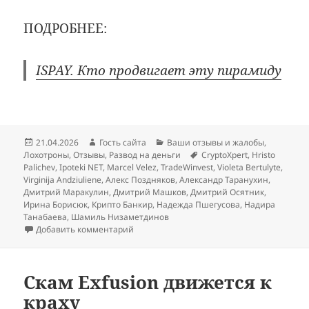
ПОДРОБНЕЕ:
ISPAY. Кто продвигает эту пирамиду
Опубликовано
Автор
Рубрики
21.04.2026
Гость сайта
Ваши отзывы и жалобы
,
Метки
Лохотроны
,
Отзывы
,
Развод на деньги
CryptoXpert
,
Hristo
Palichev
,
Ipoteki NET
,
Marcel Velez
,
TradeWinvest
,
Violeta Bertulyte
,
Virginija Andziuliene
,
Алекс Поздняков
,
Александр Таранухин
,
Дмитрий Маракулин
,
Дмитрий Машков
,
Дмитрий Осятник
,
Ирина Борисюк
,
Крипто Банкир
,
Надежда Пшегусова
,
Надира
Танабаева
,
Шамиль Низаметдинов
к записи Пирамида ISPAY лопнула
Добавить комментарий
Скам Exfusion движется к
краху