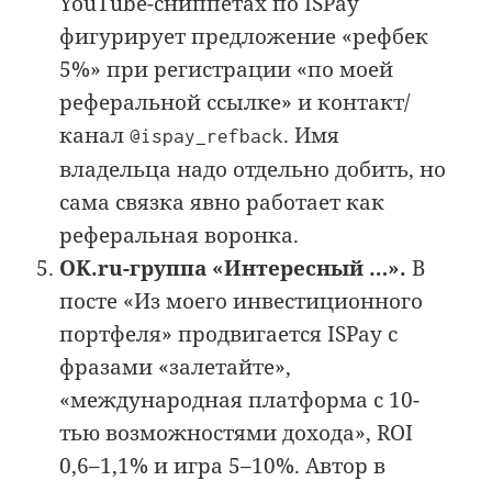
YouTube-сниппетах по ISPay
фигурирует предложение «рефбек
5%» при регистрации «по моей
реферальной ссылке» и контакт/
канал
. Имя
@ispay_refback
владельца надо отдельно добить, но
сама связка явно работает как
реферальная воронка.
OK.ru-группа «Интересный …».
В
посте «Из моего инвестиционного
портфеля» продвигается ISPay с
фразами «залетайте»,
«международная платформа с 10-
тью возможностями дохода», ROI
0,6–1,1% и игра 5–10%. Автор в