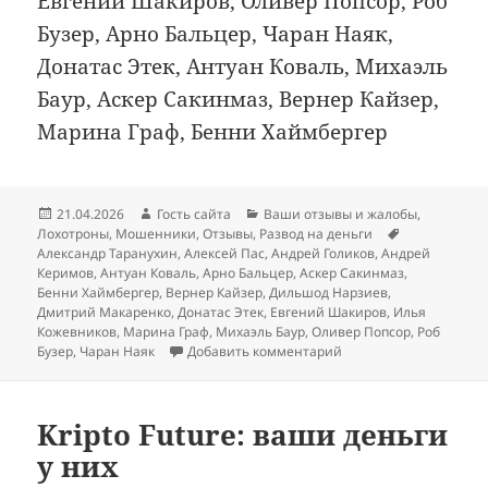
Евгений Шакиров, Оливер Попсор, Роб
Бузер, Арно Бальцер, Чаран Наяк,
Донатас Этек, Антуан Коваль, Михаэль
Баур, Аскер Сакинмаз, Вернер Кайзер,
Марина Граф, Бенни Хаймбергер
Опубликовано
Автор
Рубрики
21.04.2026
Гость сайта
Ваши отзывы и жалобы
,
Метки
Лохотроны
,
Мошенники
,
Отзывы
,
Развод на деньги
Александр Таранухин
,
Алексей Пас
,
Андрей Голиков
,
Андрей
Керимов
,
Антуан Коваль
,
Арно Бальцер
,
Аскер Сакинмаз
,
Бенни Хаймбергер
,
Вернер Кайзер
,
Дильшод Нарзиев
,
Дмитрий Макаренко
,
Донатас Этек
,
Евгений Шакиров
,
Илья
Кожевников
,
Марина Граф
,
Михаэль Баур
,
Оливер Попсор
,
Роб
к записи Скам Exfusion
Бузер
,
Чаран Наяк
Добавить комментарий
Kripto Future: ваши деньги
у них