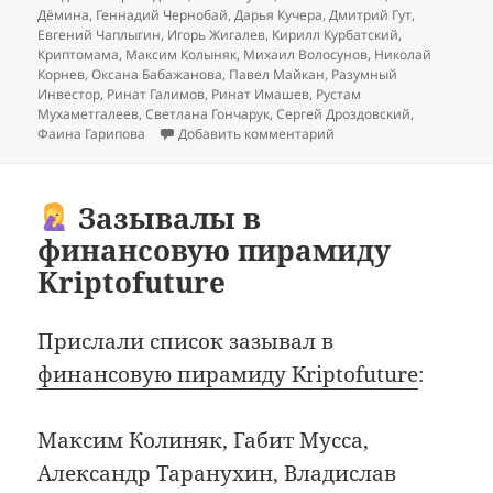
Дёмина
,
Геннадий Чернобай
,
Дарья Кучера
,
Дмитрий Гут
,
Евгений Чаплыгин
,
Игорь Жигалев
,
Кирилл Курбатский
,
Криптомама
,
Максим Колыняк
,
Михаил Волосунов
,
Николай
Корнев
,
Оксана Бабажанова
,
Павел Майкан
,
Разумный
Инвестор
,
Ринат Галимов
,
Ринат Имашев
,
Рустам
Мухаметгалеев
,
Светлана Гончарук
,
Сергей Дроздовский
,
к записи Kripto Future: 
Фаина Гарипова
Добавить комментарий
Зазывалы в
финансовую пирамиду
Kriptofuture
Прислали список зазывал в
финансовую пирамиду Kriptofuture
:
Максим Колиняк, Габит Мусса,
Александр Таранухин, Владислав