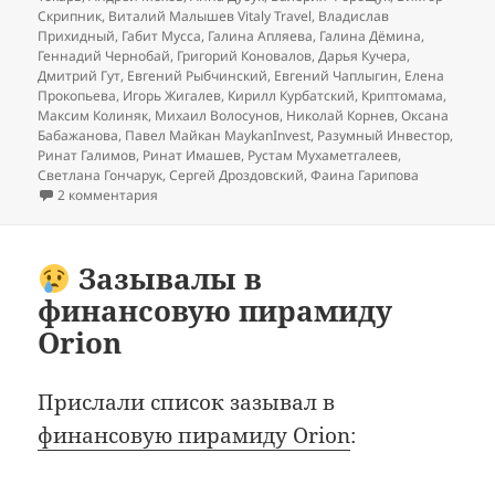
Скрипник
,
Виталий Малышев Vitaly Travel
,
Владислав
Прихидный
,
Габит Мусса
,
Галина Апляева
,
Галина Дёмина
,
Геннадий Чернобай
,
Григорий Коновалов
,
Дарья Кучера
,
Дмитрий Гут
,
Евгений Рыбчинский
,
Евгений Чаплыгин
,
Елена
Прокопьева
,
Игорь Жигалев
,
Кирилл Курбатский
,
Криптомама
,
Максим Колиняк
,
Михаил Волосунов
,
Николай Корнев
,
Оксана
Бабажанова
,
Павел Майкан MaykanInvest
,
Разумный Инвестор
,
Ринат Галимов
,
Ринат Имашев
,
Рустам Мухаметгалеев
,
Светлана Гончарук
,
Сергей Дроздовский
,
Фаина Гарипова
к записи
Зазывалы в финансовую пирамиду Kripto
2 комментария
Зазывалы в
финансовую пирамиду
Orion
Прислали список зазывал в
финансовую пирамиду Orion
: