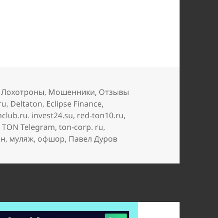
далы
,
Лохотроны
,
Мошенники
,
Отзывы
ru
,
Deltaton
,
Eclipse Finance
,
lub.ru. invest24.su
,
red-ton10.ru
,
,
TON Telegram
,
ton-corp. ru
,
ан
,
муляж
,
офшор
,
Павел Дуров