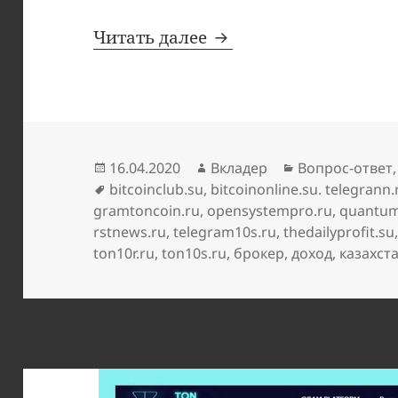
Delta Ton: грубые ки
Читать далее
Опубликовано
Автор
Рубрики
16.04.2020
Вкладер
Вопрос-ответ
Метки
bitcoinclub.su
,
bitcoinonline.su. telegrann.
gramtoncoin.ru
,
opensystempro.ru
,
quantumc
rstnews.ru
,
telegram10s.ru
,
thedailyprofit.su
ton10r.ru
,
ton10s.ru
,
брокер
,
доход
,
казахст