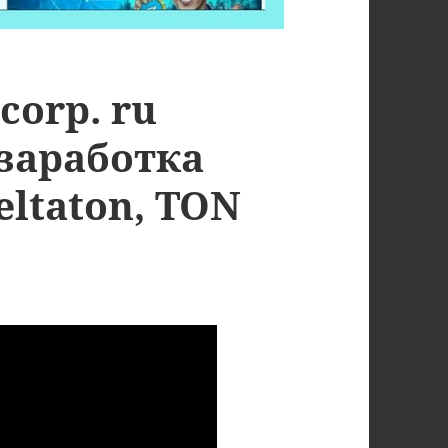
orp. ru
заработка
eltaton, TON