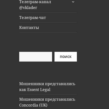
раскрыть
Телеграм-канал
дочернее
@vklader
меню
Телеграм-чат
Контакты
Поиск
ПОИСК
Мошенники представились
как Essent Legal
Мошенники представились
Concordia (UK)