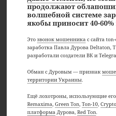
продолжают облапошив
волшебной системе зар
якобы приносит 40-60% 
Это
звонок мошенника
с сайта ton
заработка Павла Дурова Deltaton, 
разработали создатели ВК и Teleg
Обман с Дуровым — признак
моше
территории Украины
.
Ещё лохотроны, использующие его
Remaxima
,
Green Ton
,
Ton-10
,
Crypt
платформа
Дурова,
Red Ton
.