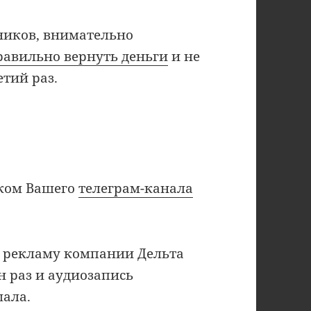
ников, внимательно
правильно вернуть деньги
и не
тий раз.
иком Вашего
телеграм-канала
ла рекламу компании Дельта
н раз и аудиозапись
шала.