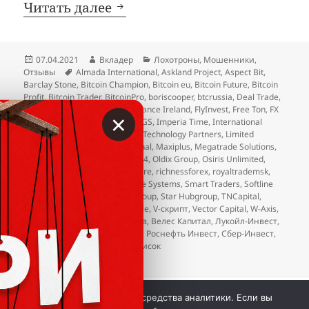
Мартовские добавления в чё
Читать далее
Опубликовано
Автор
Рубрики
07.04.2021
Вкладер
Лохотроны
,
Мошенники
,
Метки
Отзывы
Almada International
,
Askland Project
,
Aspect Bit
,
Barclay Stone
,
Bitcoin Champion
,
Bitcoin eu
,
Bitcoin Future
,
Bitcoin
Profit
,
Bitcoin Trader
,
BitcoinPro
,
boriscooper
,
btcrussia
,
Deal Trade
,
Digital Life
,
ECG
,
Evertrade
,
Finance Ireland
,
FlyInvest
,
Free Ton
,
FX
×
Blind
,
fxclub trade
,
Gram Ton
,
IGS
,
Imperia Time
,
International
Financial Market
,
International Technology Partners
,
Limited
Market
,
Maxi Group International
,
Maxiplus
,
Megatrade Solutions
,
Mon Kes
,
Money Honey
,
NYSE24
,
Oldix Group
,
Osiris Unlimited
,
Prosperity Case
,
Richness Empire
,
richnessforex
,
royaltrademsk
,
Sermtech
,
Simple Mark
,
Sincere Systems
,
Smart Traders
,
Softline
Group
,
Sollers Group
,
Spark Group
,
Star Hubgroup
,
TNCapital
,
Trendex
,
Triada Provide
,
Upscale
,
V-скрипт
,
Vector Capital
,
W-Axis
,
Zsolutions
,
Алексей Ковальцов
,
Велес Капитал
,
Лукойл-Инвест
,
М-Групп
,
Мілтон
,
Патер Групп
,
Роснефть Инвест
,
Сбер-Инвест
,
Сбербанк-Инвест
,
чёрный список
к записи
Мартовские добавления в чёрный
Добавить комментарий
 © Вкладер 2014-2026. Цитирование разрешается с 
Мы используем куки и средства аналитики. Если вы
гиперссылкой на сайт vklader.com или 
телеграм-канал 