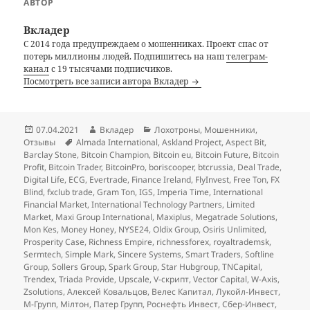
АВТОР
Вкладер
С 2014 года предупреждаем о мошенниках. Проект спас от
потерь миллионы людей. Подпишитесь на наш
телеграм-
канал
с 19 тысячами подписчиков.
Посмотреть все записи автора Вкладер
Опубликовано
Автор
Рубрики
07.04.2021
Вкладер
Лохотроны
,
Мошенники
,
Метки
Отзывы
Almada International
,
Askland Project
,
Aspect Bit
,
Barclay Stone
,
Bitcoin Champion
,
Bitcoin eu
,
Bitcoin Future
,
Bitcoin
Profit
,
Bitcoin Trader
,
BitcoinPro
,
boriscooper
,
btcrussia
,
Deal Trade
,
Digital Life
,
ECG
,
Evertrade
,
Finance Ireland
,
FlyInvest
,
Free Ton
,
FX
Blind
,
fxclub trade
,
Gram Ton
,
IGS
,
Imperia Time
,
International
Financial Market
,
International Technology Partners
,
Limited
Market
,
Maxi Group International
,
Maxiplus
,
Megatrade Solutions
,
Mon Kes
,
Money Honey
,
NYSE24
,
Oldix Group
,
Osiris Unlimited
,
Prosperity Case
,
Richness Empire
,
richnessforex
,
royaltrademsk
,
Sermtech
,
Simple Mark
,
Sincere Systems
,
Smart Traders
,
Softline
Group
,
Sollers Group
,
Spark Group
,
Star Hubgroup
,
TNCapital
,
Trendex
,
Triada Provide
,
Upscale
,
V-скрипт
,
Vector Capital
,
W-Axis
,
Zsolutions
,
Алексей Ковальцов
,
Велес Капитал
,
Лукойл-Инвест
,
М-Групп
,
Мілтон
,
Патер Групп
,
Роснефть Инвест
,
Сбер-Инвест
,