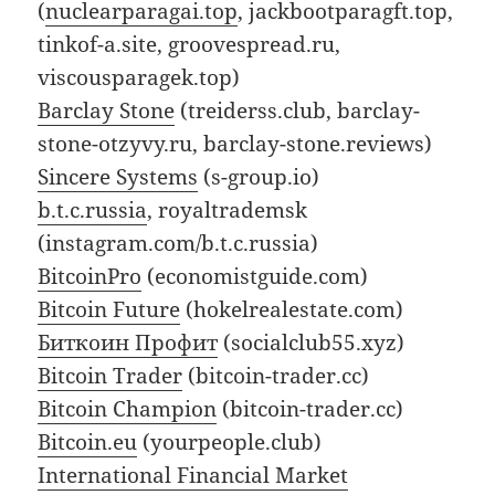
(
nuclearparagai.top
, jackbootparagft.top,
tinkof-a.site, groovespread.ru,
viscousparagek.top)
Barclay Stone
(treiderss.club, barclay-
stone-otzyvy.ru, barclay-stone.reviews)
Sincere Systems
(s-group.io)
b.t.c.russia
, royaltrademsk
(instagram.com/b.t.c.russia)
BitcoinPro
(economistguide.com)
Bitcoin Future
(hokelrealestate.com)
Биткоин Профит
(socialclub55.xyz)
Bitcoin Trader
(bitcoin-trader.cc)
Bitcoin Champion
(bitcoin-trader.cc)
Bitcoin.eu
(yourpeople.club)
International Financial Market