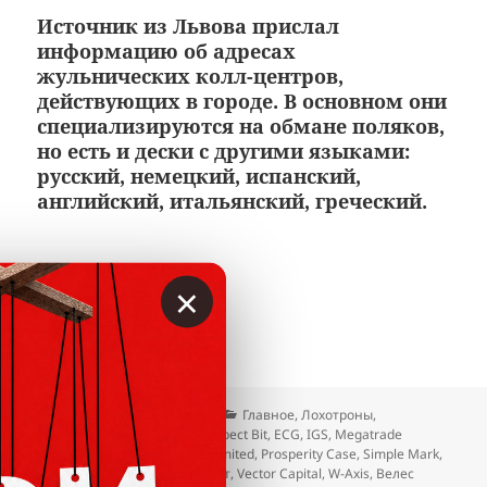
Источник из Львова прислал
информацию об адресах
жульнических колл-центров,
действующих в городе. В основном они
специализируются на обмане поляков,
но есть и дески с другими языками:
русский, немецкий, испанский,
английский, итальянский, греческий.
Патер Групп / IGS
×
Львов: адреса финансовых а
Читать далее
Опубликовано
Автор
Рубрики
29.03.2021
Вкладер
Главное
,
Лохотроны
,
Метки
Мошенники
,
Отзывы
Aspect Bit
,
ECG
,
IGS
,
Megatrade
Solutions
,
Mon Kes
,
Osiris Unlimited
,
Prosperity Case
,
Simple Mark
,
Spark Group
,
Upscale
,
V-скрипт
,
Vector Capital
,
W-Axis
,
Велес