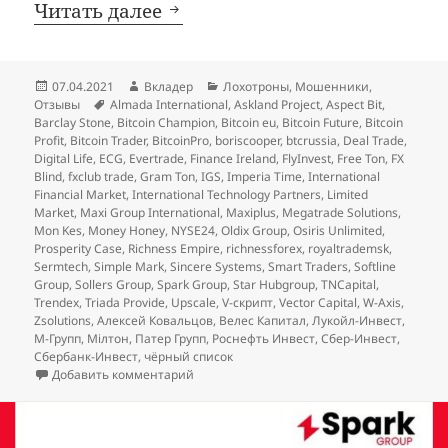
Мартовские добавления в чё
Читать далее
Опубликовано
Автор
Рубрики
07.04.2021
Вкладер
Лохотроны
,
Мошенники
,
Метки
Отзывы
Almada International
,
Askland Project
,
Aspect Bit
,
Barclay Stone
,
Bitcoin Champion
,
Bitcoin eu
,
Bitcoin Future
,
Bitcoin
Profit
,
Bitcoin Trader
,
BitcoinPro
,
boriscooper
,
btcrussia
,
Deal Trade
,
Digital Life
,
ECG
,
Evertrade
,
Finance Ireland
,
FlyInvest
,
Free Ton
,
FX
Blind
,
fxclub trade
,
Gram Ton
,
IGS
,
Imperia Time
,
International
Financial Market
,
International Technology Partners
,
Limited
Market
,
Maxi Group International
,
Maxiplus
,
Megatrade Solutions
,
Mon Kes
,
Money Honey
,
NYSE24
,
Oldix Group
,
Osiris Unlimited
,
Prosperity Case
,
Richness Empire
,
richnessforex
,
royaltrademsk
,
Sermtech
,
Simple Mark
,
Sincere Systems
,
Smart Traders
,
Softline
Group
,
Sollers Group
,
Spark Group
,
Star Hubgroup
,
TNCapital
,
Trendex
,
Triada Provide
,
Upscale
,
V-скрипт
,
Vector Capital
,
W-Axis
,
Zsolutions
,
Алексей Ковальцов
,
Велес Капитал
,
Лукойл-Инвест
,
М-Групп
,
Мілтон
,
Патер Групп
,
Роснефть Инвест
,
Сбер-Инвест
,
Сбербанк-Инвест
,
чёрный список
к записи
Мартовские добавления в чёрный
Добавить комментарий